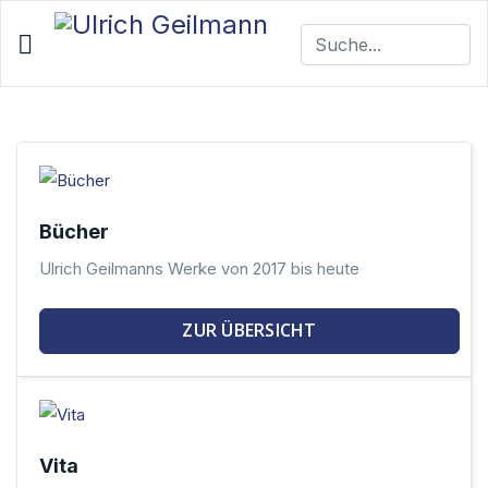
Ulrich Geilmann
Buchautor
Funktionär
Schachspieler
Bücher
Ulrich Geilmanns Werke von 2017 bis heute
ZU DEN BÜCHERN
ZUR ÜBERSICHT
Vita